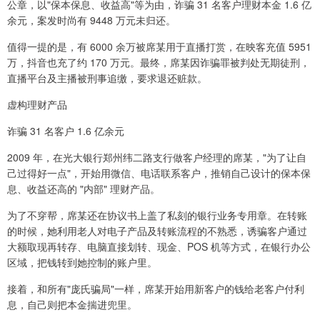
公章，以"保本保息、收益高"等为由，诈骗 31 名客户理财本金 1.6 亿
余元，案发时尚有 9448 万元未归还。
值得一提的是，有 6000 余万被席某用于直播打赏，在映客充值 5951
万，抖音也充了约 170 万元。最终，席某因诈骗罪被判处无期徒刑，
直播平台及主播被刑事追缴，要求退还赃款。
虚构理财产品
诈骗 31 名客户 1.6 亿余元
2009 年，在光大银行郑州纬二路支行做客户经理的席某，"为了让自
己过得好一点"，开始用微信、电话联系客户，推销自己设计的保本保
息、收益还高的 "内部" 理财产品。
为了不穿帮，席某还在协议书上盖了私刻的银行业务专用章。在转账
的时候，她利用老人对电子产品及转账流程的不熟悉，诱骗客户通过
大额取现再转存、电脑直接划转、现金、POS 机等方式，在银行办公
区域，把钱转到她控制的账户里。
接着，和所有"庞氏骗局"一样，席某开始用新客户的钱给老客户付利
息，自己则把本金揣进兜里。