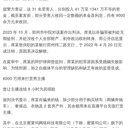
据警方查证，这 31 名受害人，分别投入 41 万至 1341 万不等的资
金，截至案发前，部分受害人收回一定数额的本金及利息，尚有 9000
余万元未收回。
2023 年 10 月，郑州市中院对该案作出判决。席某以诈骗罪被判处无
期徒刑，并处没收个人全部财产，剥夺政治权利终身。而公开信息显
示，席某曾供职的某银行郑州纬二路支行，于 2022 年 4 月 20 日完
成注销，原因系决议解散。
在庭审中，席某的辩护律师曾提到，席某的犯罪原因系受婚姻失败影
响、为情所困，加之自媒体平台的管理缺陷和缺乏有效的监督造成。
6000 万用来打赏男主播
曾让主播连续 8 小时为其唱歌
据判决书显示，席某诈骗来的钱，除少部分用于购买轿车（两辆奔驰
车）、奢侈品、衣物及 2 套房产外，其余都用来在直播平台充值打赏
主播。
其中，在北京蜜莱坞网络科技有限公司（下称，蜜莱坞公司）旗下的