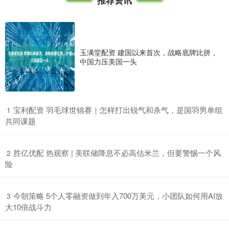
推荐资讯
玉满堂配资 建国以来首次，战略底牌比拼，
中国力压美国一头
​宝利配资 羽毛球世锦赛｜怎样打出锐气和杀气，是国羽男单组
1
共同课题
​胜亿优配 热观察 | 美联储降息不必高估米兰，但要警惕一个风
2
险
​今朝策略 5个人零融资做到年入700万美元，小团队如何用AI放
3
大10倍战斗力