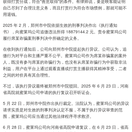
获得打赏分成，符合"善意取得"的条件。有律师说，要是映客能证明
自己尽到了合理注意义务，而且打赏行为符合市场惯例，那就可能不
用退钱。
2025 年 2 月，郑州市中院依据生效的刑事判决作出《执行通知
书》，向蜜莱坞公司追缴违法所得 18879144.2 元。责令蜜莱坞公司
履行席某诈骗案刑事判决中所确定的义务。
在收到执行通知后，公司向郑州市中院提起执行异议。公司认为，追
缴行为对平台和主播严重不公平。蜜莱坞公司作为席某诈骗案的案外
人，既没有参与席某的诈骗行为，也没有从席某诈骗行为中获取非法
利益，用户在平台上通过观看直播或打赏主播获得其精神享受，二者
之间的对价具有其合理性。
不过，该执行异议最终被郑州市中院驳回。2025 年 6 月 23 日，河南
省高院就蜜莱坞公司申请的执行复议召开听证会。
5 月 22 日，郑州市中院作出执行裁定。法院认为，蜜莱坞公司的异议
请求实质是对生效的刑事判决认定不服，不属于执行异议审查的范
围，蜜莱坞公司应当通过其他法律程序寻求救济。
6 月 28 日，蜜莱坞公司向河南省高院申请复议，在 6 月 23 日，省高