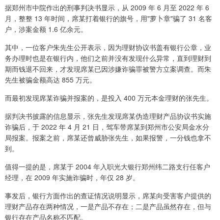
据郑州市中院作出的刑事判决书显示，从 2009 年 6 月至 2022 年 6
月，整整 13 年时间，席某打着银行的旗号，用"萝卜章"骗了 31 名客
户，涉案金额 1.6 亿余元。
其中，一位客户朱先生公开表示，因为理财协议书盖有银行公章，业
务办理时也是在银行内，他们之前并没有发现什么异常，直到理财到
期而钱退不回来，才发现席某已因涉嫌诈骗罪被警方立案调查。而朱
先生被骗金额高达 855 万元。
而最初发现席某诈骗并报案的，是投入 400 万元本金理财的张先生。
据判决书披露的信息显示，张先生发现席某伪造理财产品协议书实施
诈骗后，于 2022 年 4 月 21 日，驾车带席某到郑州市公安局金水分
局报案。报案之前，席某还曾威胁张先生，如果报警，一分钱也拿不
到。
值得一提的是，席某于 2004 年入职光大银行郑州纬二路支行任客户
经理，在 2009 年实施诈骗时，年仅 28 岁。
事发后，银行方面作出的查证情况说明显示，席某向受害客户提供的
理财产品存在两种情况，一是产品不存在；二是产品虽然存在，但与
银行存在产品名称不匹配。