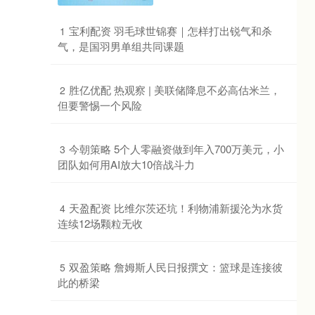
​宝利配资 羽毛球世锦赛｜怎样打出锐气和杀
1
气，是国羽男单组共同课题
​胜亿优配 热观察 | 美联储降息不必高估米兰，
2
但要警惕一个风险
​今朝策略 5个人零融资做到年入700万美元，小
3
团队如何用AI放大10倍战斗力
​天盈配资 比维尔茨还坑！利物浦新援沦为水货
4
连续12场颗粒无收
​双盈策略 詹姆斯人民日报撰文：篮球是连接彼
5
此的桥梁