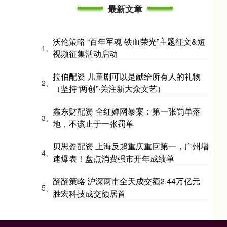
最新文章
沃伦策略 “百年军魂 铁血荣光”主题征文&短
1、
视频征集活动启动
拉伯配资 儿童剧可以是献给所有人的礼物
2、
（坚持“两创”·关注新大众文艺）
鑫东财配资 全红婵网暴案：第一张罚单落
3、
地，不该止于一张罚单
贝思盈配资 上海反超重庆重回第一，广州增
4、
速爆表！盘点消费强市开年成绩单
翻翻策略 沪深两市全天成交额2.44万亿元
5、
胜宏科技成交额居首