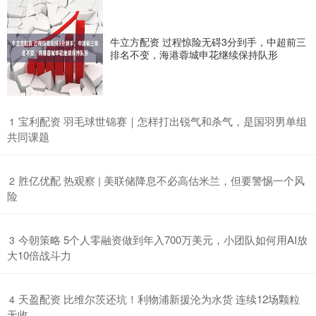
牛立方配资 过程惊险无碍3分到手，中超前三
排名不变，海港蓉城申花继续保持队形
​宝利配资 羽毛球世锦赛｜怎样打出锐气和杀气，是国羽男单组
1
共同课题
​胜亿优配 热观察 | 美联储降息不必高估米兰，但要警惕一个风
2
险
​今朝策略 5个人零融资做到年入700万美元，小团队如何用AI放
3
大10倍战斗力
​天盈配资 比维尔茨还坑！利物浦新援沦为水货 连续12场颗粒
4
无收