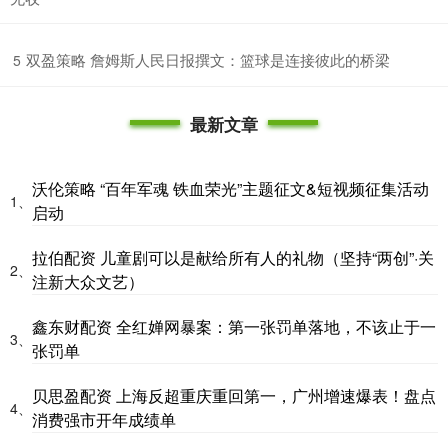
​双盈策略 詹姆斯人民日报撰文：篮球是连接彼此的桥梁
5
最新文章
沃伦策略 “百年军魂 铁血荣光”主题征文&短视频征集活动
1、
启动
拉伯配资 儿童剧可以是献给所有人的礼物（坚持“两创”·关
2、
注新大众文艺）
鑫东财配资 全红婵网暴案：第一张罚单落地，不该止于一
3、
张罚单
贝思盈配资 上海反超重庆重回第一，广州增速爆表！盘点
4、
消费强市开年成绩单